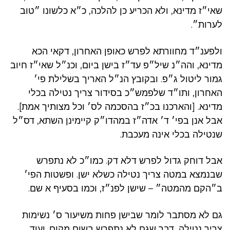
שאי״ז מדינא, ולא הכריע כן להלכה, כ״א כלשונו ״טוב
לערות״.
ולפענ״ד מחוורתא לפרש כאופן האחרון, דקאי הכא
מדינא, והה״נ שיל״פ עד״ז בישן ביום, וכנ״ל שאי״ז חיוב
גמור ליטול ג״פ. ובקובץ הנ״ל האריך בשלילת פי׳
האחרון, ותו״ד שלפמש״כ בסידור צריך נטילה בכלי
מדינא. [והארכנו בכ״ז בהסכמה לס׳ וכל מצותיך אמת].
אבל אנן בפי׳ ד׳ אדה״ז במהדו״ק קיימינן השתא, דס״ל
שנטילה בכלי אינה מעכבת.
אבל דוחק גדול לפרש דלא דק. כמו״כ לא נתפרש
שבנמצא במטה צריך נטילה כשלא ישן. ופשטות הפי׳
ב״הקם מהמטה״ – שישן לפנ״ז, וכמו בסעיף א שם.
גם לא מסתבר לומר שבישן פחות משיעור ס׳ נשימות
צריך נטילה, דבר שגם לא נתפרש בשום מקום. ועוד