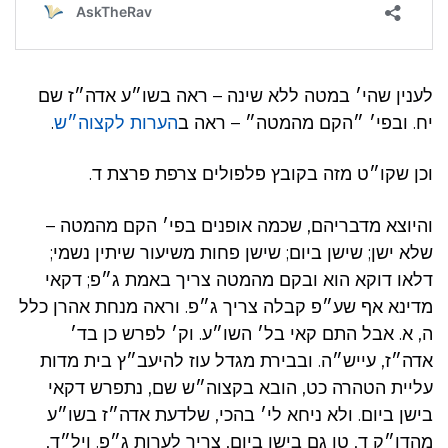
לענין שהי׳ במטה ללא שינה – ראה בשו״ע אדה״ז שם
יח. ובפי׳ ״הקם מהמטה״ – ראה ב
הערות לקצוה״ש
.
וכן שקו״ט מזה בקובץ פלפולים צרפת פרצת ד.
והיוצא מדבריהם, שכמה אופנים בפי׳ הקם מהמטה –
שלא ישן; שישן ביום; שישן פחות משיעור שיתין נשמי;
דלאו דוקא הוא ובקם מהמטה צריך באמת ג״פ; דקאי
מדינא אף שע״פ קבלה צריך ג״פ. וראה מנחת אהרן כלל
ה, א. אבל התם קאי בל׳ השו״ע. וק׳ לפרש כן בד׳
אדה״ז, עייש״ה. ובבירת מגדל עוז להיעב״ץ בית מדות
עליית הטהרה כט, הובא בקצוה״ש שם, נתפרש דקאי
בישן ביום. ולא ניחא לי׳ בהכי, שלדעת אדה״ז בשו״ע
מהדו״ק ד, טו גם בישן ביום, צריך לערות ג״פ. ויל״ד,