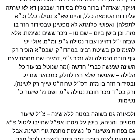
ועיקר, שאדה״ז ברור מללו בסידור, שבכגון דא לא שרתה
עליו רוח הטומאה כלל, והיינו שא״צ נטילה כלל (כ״א
לתפלה). ואפושי פלוגתא לא מפשינן שבסידור חזר בו
מזה. וכן בישן ביום – שם טו – נזכר ששים נשימות. אלא
שבזה י״ל דהיינו עבור נטילה ג״פ. ומ״מ, אולי יש
להעמיס כן בשיטת רבינו במהדו״ק, שבס״א הזכיר רק
גוף חובת הנטילה ולא נזכר ג״פ, דמיירי שם מחמת עצם
השינה שנעשה כברי׳ חדשה (ומה שנוטל בניעור כל
הלילה – שאפשר שלא רצו לחלק, כמבואר שם יג.
ובסידור חזר בו מזה, דס״ל שרוה״ט שייך רק לשינה).
ורק בס״ד נזכר חובת נטילה ג״פ, ושם נז׳ שיעור ס׳
נשימות.
ולכאורה גם בשוהה במטה ללא שינה – צ״ל שיעור
מסויים. והניחא, בישן על מטתו אפ״ל שחייבו ליטול פ״א
גם בפחות משיעור ס׳ נשימות מחמת גוף השינה. אבל
אין מקום לצרף חומרי דמר ודמר להצריכו ליטל מצד