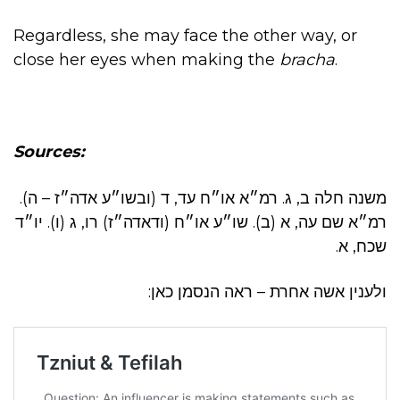
Regardless, she may face the other way, or
close her eyes when making the
bracha
.
Sources:
משנה חלה ב, ג. רמ״א או״ח עד, ד (ובשו״ע אדה״ז – ה).
רמ״א שם עה, א (ב). שו״ע או״ח (ודאדה״ז) רו, ג (ו). יו״ד
שכח, א.
ולענין אשה אחרת – ראה הנסמן כאן: