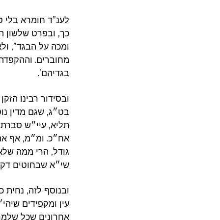
לענ”ד חומרא בלי ט
כך, ובפרט שלשון המ
ומכה על הבגד”, ול
מחוברים. וההקפדה 
בגדיהם’.
ובסידור רבינו הזק
בט״ג, שגם מדין נ
תליא, עיי״ש סברתו
אח״כ. ומ״מ, אף את
גודל, הרי ממה שלא
שי״א שבחוטים דקים
ובנוסף לזה, נחית 
עין ומקפידים שיהי
אחרונים שכל שלמרא