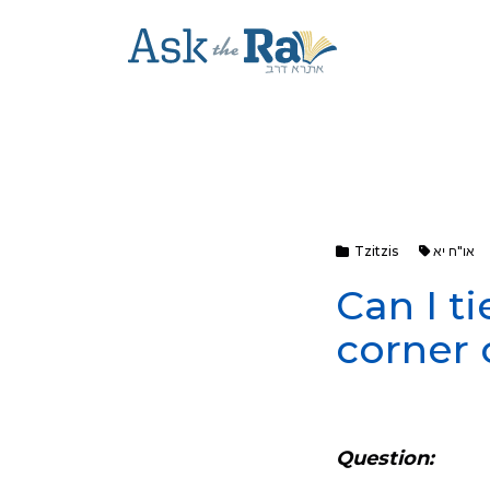
או"ח יא
Tzitzis
Can I ti
corner 
Question: