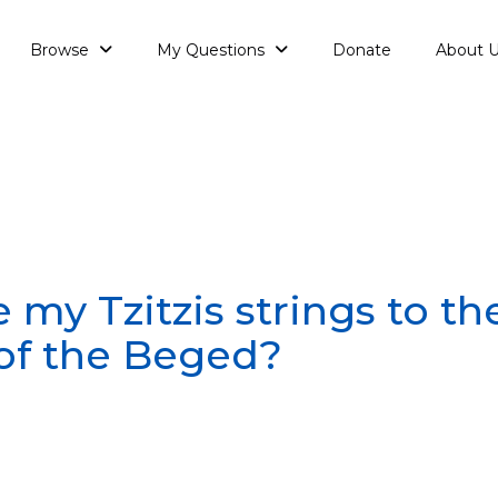
Browse
My Questions
Donate
About 
e my Tzitzis strings to th
of the Beged?