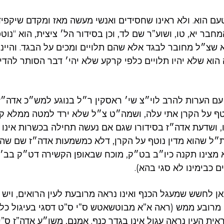
עם הוא. ולא ראינו שחסידים ואנשי מעשה מאז ומקדם שיקפידו
חבר יא, טו, ושוע”ר שם לד, וכן בסידור הל׳ ציצית, הוא “נוט
א שצ״ל מחובר לבגד אלא שהם תלויים ומכים על הבגד. והיינ
הוא שלא יהיו תלויים כלפי קרקע שלא יהי׳ דבר הסותר להדיא
ן עם הערות להרב לוי״צ שי׳ ראסקין ר״ל בנוגע למש״כ אדה״ז
וטף על הקרן אתי עלה, ושמה״ט צ״ל שלא ירד למטה ממלא ק
, ושדעת אדה״ז בסידורו שגם אם נעשה תחילה בכשרות אינו 
״ל שהוא מדין נוטף על הקרן, דלא כמשמעות אדה״ז שם שהו
 מצינו תקנה כיו״ב בט״ק, מוכח שבאופן הקשירה דט״ק בב׳ נ
 כבימינו לא סגי בהא).
כאן לחשש שמעגל הכנף ואינו נראה מרובעת לעין הרואים, וי
׳ מרובע ממש (ראה א”א מבוטשאטש ס”י ס”ט דסגי בעיגול כל ד
ית העין נראה עגול אינו בגדר כנף. אמנם, משו״ע אדה”ז ס”י