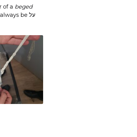
r of a
beged
ll always be