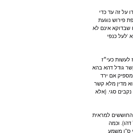
 על זה עד כדי
פת פירוש נוגעת
ו שבדוקא אינם לא
 ‘לעל כנפי
 לעשות כעי״ז
שר גודל דהא בהא
מספיק אם ירד
א מדין מלא קשר
קבים סגי. (אלא
ש החוששים למראית
הו). וכמה
 ס”ו משמע