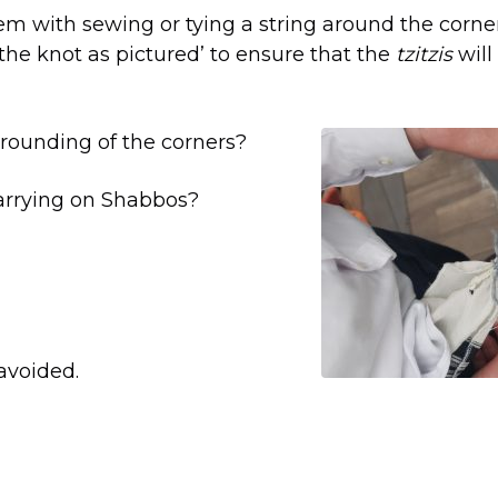
lem with sewing or tying a string around the corne
wi על
tzitzis
 the knot as pictured’ to ensure that the
d rounding of the corners?
it carrying on Shabbos?
avoided.