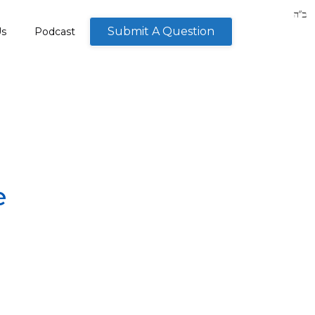
Submit A Question
Us
Podcast
e