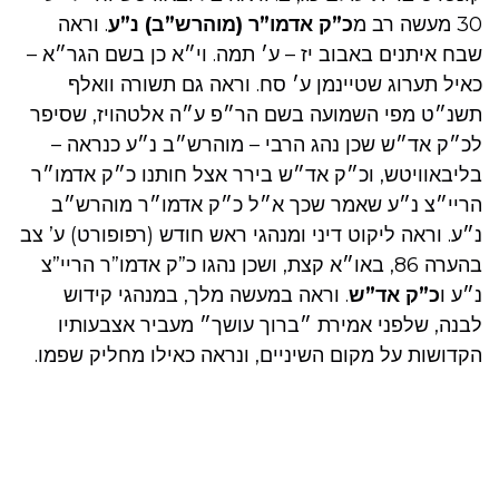
30 מעשה רב מ
כ”ק אדמו”ר (מוהרש”ב)
נ”ע
. וראה
שבח איתנים באבוב יז – ע׳ תמה. וי״א כן בשם הגר״א –
כאיל תערוג שטיינמן ע׳ סח. וראה גם תשורה וואלף
תשנ״ט מפי השמועה בשם הר״פ ע״ה אלטהויז, שסיפר
לכ״ק אד״ש שכן נהג הרבי – מוהרש״ב נ״ע כנראה –
בליבאוויטש, וכ״ק אד״ש בירר אצל חותנו כ״ק אדמו״ר
הריי״צ נ״ע שאמר שכך א״ל כ״ק אדמו״ר מוהרש״ב
נ״ע. וראה ליקוט דיני ומנהגי ראש חודש (רפופורט) ע’ צב
בהערה 86, באו״א קצת, ושכן נהגו כ”ק אדמו”ר הריי”צ
נ״ע ו
כ”ק אד”ש
. וראה במעשה מלך, במנהגי קידוש
לבנה, שלפני אמירת ״ברוך עושך״ מעביר אצבעותיו
הקדושות על מקום השיניים, ונראה כאילו מחליק שפמו.