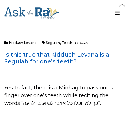
מעשה רב
,
Teeth
,
Segulah
Kiddush Levana
Is this true that Kiddush Levana is a
Segulah for one’s teeth?
Yes. In fact, there is a Minhag to pass one’s
finger over one’s teeth while reciting the
words “כך לא יוכלו כל אויבי לנגוע בי לרעה”.