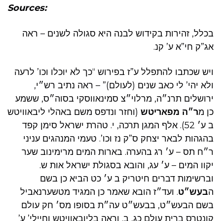
Sources:
בכלל, זהירות בקידוש לבנה היא סגולה לשנים – ראה
אג”ק חי”א ע’ קנ.
ויש שכתבו להתפלל ע”ז בפירוש “כך לא יוכלו וכו’ לרעה
ולא יהי’ לי כאב שנים (לעולם)” – ראה נתיב רש״י,
ירושלים תרנ״ה, מרלוי״צ סמינאווסקי בסוה״ס, ששמע
כן מ
ר״ה מפאריטש
(וחזר ונדפס משם באהלי ליבאוויטש
ב ע׳ 52). אלף המגן תרכה, י. טהרת ישראל סימן קפד
בהגהות לבאר יצחק ס”ק נז וכו’. טעמי המנהגים עניני
ר״ח תס – ע׳ רג בהערה. בארות המים מרימינוב שער
יקוו המים – ע׳ עג, והובא בסגולת ישראל אות ש.
וברשימות דברים חיטריק ב ע׳ כט הביא כן בשם
ה
בעש״ט
. ועד״ז הובא שאמר כן המגיד מטשערנאביל
בשם הבעש״ט, בבעש״ט עה״ת בסופו מס׳ חק עולם
קונטרס ברית עולם כג, ב. וראה בליובאוויטש וחיילי’ ע’