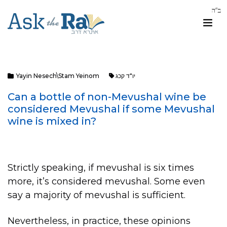
יו"ד קכג
Yayin Nesech\Stam Yeinom
Can a bottle of non-Mevushal wine be
considered Mevushal if some Mevushal
wine is mixed in?
Strictly speaking, if mevushal is six times
more, it’s considered mevushal. Some even
say a majority of mevushal is sufficient.
Nevertheless, in practice, these opinions