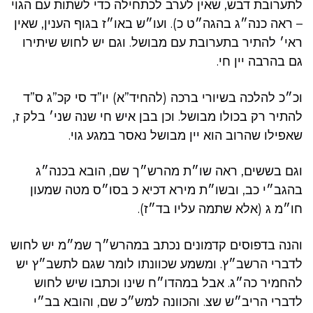
לתערובת דבש, שאין לערב לכתחילה כדי לשתות עם הגוי
– ראה כנה״ג בהגה״ט כ). ועו״ש באו״ז בגוף הענין, שאין
ראי׳ להתיר בתערובת עם מבושל. וגם יש לחוש שיתירו
גם בהרבה יין חי.
וכ״כ להלכה בשיורי ברכה (להחיד”א) יו”ד סי קכ”ג ס”ד
להתיר רק בכולו מבושל. וכן בבן איש חי שנה שני׳ בלק ז,
שאפילו שהרוב הוא יין מבושל נאסר במגע גוי.
וגם בששים, ראה שו״ת מהרש״ך שם, הובא בכנה״ג
בהגב״י כב, ובשו״ת מירא דכיא כ בסו״ס מטה שמעון
חו״מ ג (אלא שתמה עליו בד״ז).
והנה בדפוסים קדמונים נכתב במהרש״ך שמ״מ יש לחוש
לדברי הרשב״ץ. ומשמע שכוונתו לומר שגם לתשב״ץ יש
להחמיר כה״ג. אבל במהדו״ח שינו וכתבו שיש לחוש
לדברי הריב״ש שצ. והכוונה למש״כ שם, והובא בב״י