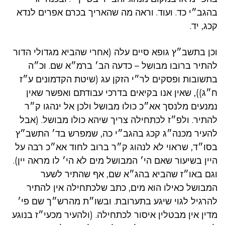
בהגב״י כד. ועוד. וראה מה שהאריך בכרם אפרים לנדא
קכג, יד.
וכן בתשב״ץ גופא סיים עלה (אחרי שהביא מגדולי הדור
להתיר ברובו מבושל – כדעה הב׳ ברמ״א שם. וכ״ה
בתשובות ופסקים לר״י הזקן עג (שיטת הקדמונים ע״ז
ח״ג)), שאין אנו בקיאים בדרכי עבודתם ואפשר שאין
נמנעים מלנסך אא״כ כולו מבושל ולכן אל ינהגו ק״ר
להתיר. ולפ״ז לכתחילה צריך שיהא כולו מבושל. (אבל
להעיר מכנה״ג קכג בהגב״י כה, שמפרש בד׳ התשב״ץ
בסו״ד, שראוי לא לנהוג ק״ר ברוב לחוד אא״כ רבה על
היין בשיעור שאם הי׳ המבושל מים לא הי׳ לו מראה יין).
וגם באו״ז שהביא בהג״א שם, אף שהתיר לשער
המבושל כאילו הוא מים, כתב שלכתחילה אין להתיר
להרגיל לגוי שיגע בתערובת. ובשו״ת מהרש״ך שם פי׳
מדין אין מבטלין איסור לכתחילה. (ולהעיר מכעי״ז בנוגע