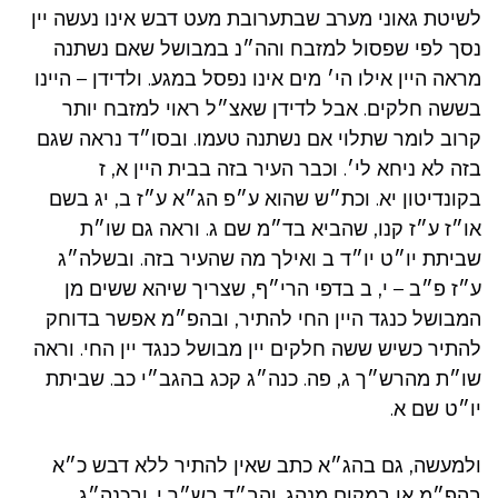
לשיטת גאוני מערב שבתערובת מעט דבש אינו נעשה יין
נסך לפי שפסול למזבח והה״נ במבושל שאם נשתנה
מראה היין אילו הי׳ מים אינו נפסל במגע. ולדידן – היינו
בששה חלקים. אבל לדידן שאצ״ל ראוי למזבח יותר
קרוב לומר שתלוי אם נשתנה טעמו. ובסו״ד נראה שגם
בזה לא ניחא לי׳. וכבר העיר בזה בבית היין א, ז
בקונדיטון יא. וכת״ש שהוא ע״פ הג״א ע״ז ב, יג בשם
או״ז ע״ז קנו, שהביא בד״מ שם ג. וראה גם שו״ת
שביתת יו״ט יו״ד ב ואילך מה שהעיר בזה. ובשלה״ג
ע״ז פ״ב – י, ב בדפי הרי״ף, שצריך שיהא ששים מן
המבושל כנגד היין החי להתיר, ובהפ״מ אפשר בדוחק
להתיר כשיש ששה חלקים יין מבושל כנגד יין החי. וראה
שו״ת מהרש״ך ג, פה. כנה״ג קכג בהגב״י כב. שביתת
יו״ט שם א.
ולמעשה, גם בהג״א כתב שאין להתיר ללא דבש כ״א
בהפ״מ או במקום מנהג. והב״ד בש״ך י. ובכנה״ג