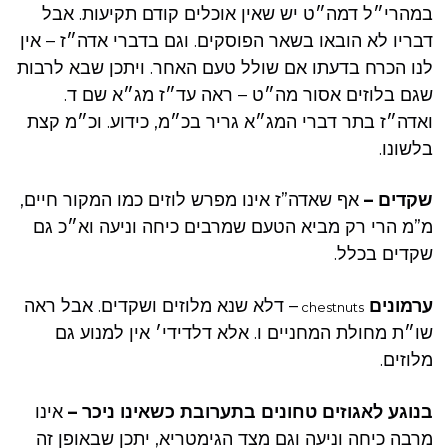
במהרי״ל דמה״ט יש שאין אוכלים קודם תקיעות. אבל
דבריו לא הובאו בשאר הפוסקים. וגם בדברי אדה״ז – אין
לנו הכרח בדעתו אם שולל טעם האחר. ויתכן שבא לרבות
שגם בלוזים אסור מה״ט – ראה עד״ז מג״א שם ד.
ואדה״ז בתר דברי המג״א גריר בכ״מ, כידוע. וכ״מ קצת
בלשונו.
שקדים –
אף שאדה”ז אינו מפרש לוזים כמו המקור חיים,
מ”מ הרי רק מביא הטעם שמרבים כיחה וניעה וא״כ גם
שקדים בכלל.
ערמונים
– דלא שנא מלוזים ושקדים. אבל ראה
chestnuts
שו״ת מחולת המחניים ו. אלא דלדידי׳ אין למנוע גם
מלוזים.
בנוגע לאגוזים טחונים בתערובת כשאינו ניכר –
אינו
מרבה כיחה וניעה וגם מצד הגימטריא, יתכן שבאופן זה