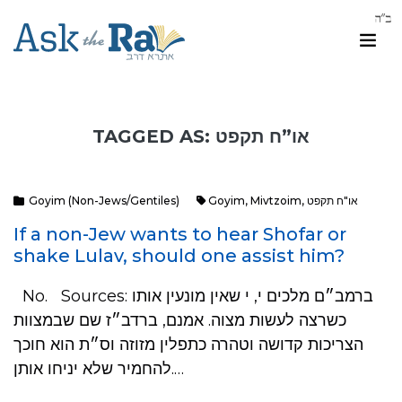
TAGGED AS: או”ח תקפט
Goyim (Non-Jews/Gentiles)
Goyim
,
Mivtzoim
,
או"ח תקפט
If a non-Jew wants to hear Shofar or
shake Lulav, should one assist him?
No. Sources: ברמב״ם מלכים י, י שאין מונעין אותו
כשרצה לעשות מצוה. אמנם, ברדב״ז שם שבמצוות
הצריכות קדושה וטהרה כתפלין מזוזה וס״ת הוא חוכך
להחמיר שלא יניחו אותן.…