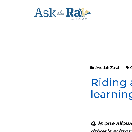
Avodah Zarah
C
Riding 
learnin
Q. Is one allow
driver’s mirror