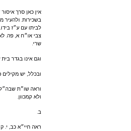
אין כאן סרך איסור
בשכירות. ולהעיר מש
לביתו עם ע״ז בידו.
צבי או״ח א, פה. לא
שרי.
וגם אינו בגדר בית ע
ובכלל, יש מקילים 
וראה שו״ת שבה״ל 
ולא קמכוון.
ב.
ראה חיי״א כב, י. ק