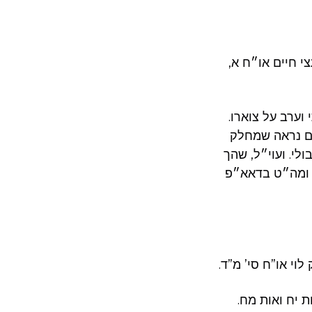
י חיים או״ח א,
וערב על צוארו.
שם נראה שמחלק
לי. ועוי״ל, שהך
. ומה״ט בדאא״פ
לוי או”ח סי’ מ”ד.
ת יח ואות מח.