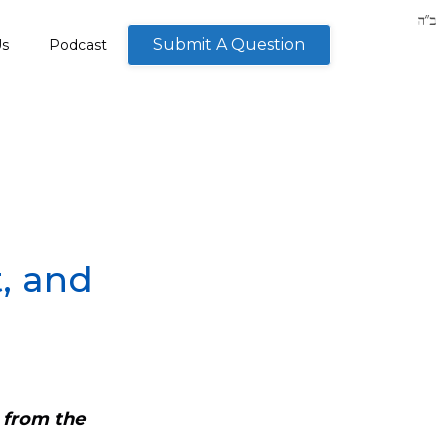
Submit A Question
Us
Podcast
t, and
g from the