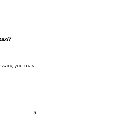
taxi?
ecessary, you may
א.