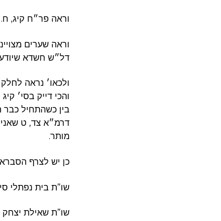
וראה פר״ח קיג, ח.
וראה שערים מצוייני
דל״ש חשדא שיודעי
ולכאו׳ נראה לחלק ב
והכי דייק בסי׳ קי
בין כשהתחיל כבר תפ
דרמ״א צד, ט שאני 
מותר.
כן יש לצרף הסברא ש
שו”ת בית נפתלי סי’ 
שו”ת שאילת יצחק (א