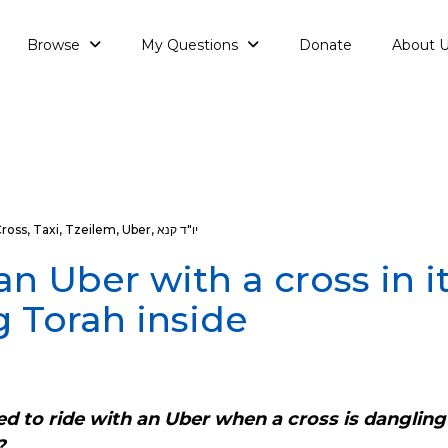
Browse
My Questions
Donate
About 
יו"ד קנא
,
Uber
,
Tzeilem
,
Taxi
,
ross
an Uber with a cross in i
g Torah inside
ed to ride with an Uber when a cross is danglin
?