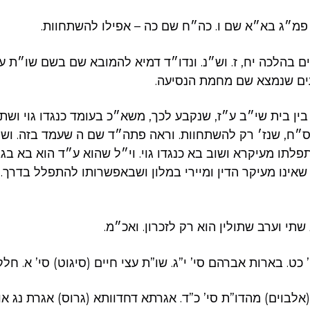
 פמ״ג בא״א שם ו. כה״ח שם כה – אפילו להשתחוות.
ם בהלכה יח, ז. וש״נ. ונדו״ד דמיא להמובא שם בשם שו״ת עצ
ם שנמצא שם מחמת הנסיעה.
ין בית שי״ב ע״ז, שנקבע לכך, משא״כ בעומד כנגדו גוי ושתי 
ג ס״ח, שנז׳ רק להשתחוות. וראה פתה״ד שם ה שעמד בזה. ו
לתו מעיקרא ושוב בא כנגדו גוי. וי״ל שהוא ע״ד הוא בא בגבו
שאינו מעיקר הדין ומיירי במלון ושבאפשרותו להתפלל בדרך
תי וערב שתולין הוא רק לזכרון. ואכ״מ.
כט. בארות אברהם סי’ י”ג. שו”ת עצי חיים (סיגוט) סי’ א. חלק 
לבוים) מהדו”ת סי’ כ”ד. אגרתא דחדוותא (גרוס) אגרת נג או